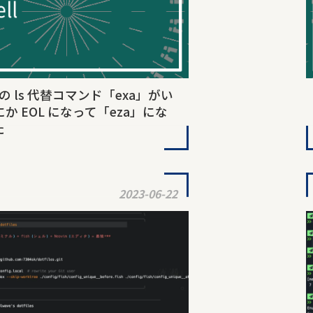
 製の ls 代替コマンド「exa」がい
か EOL になって「eza」にな
た
2023-06-22