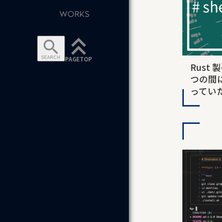
WORKS
keyboard_double_arrow_up
search
PAGETOP
SEARCH
Rust
つの間に
ってい