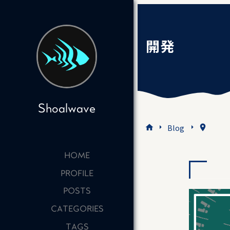
開発
Shoalwave
Blog
home
location_on
HOME
PROFILE
POSTS
CATEGORIES
TAGS