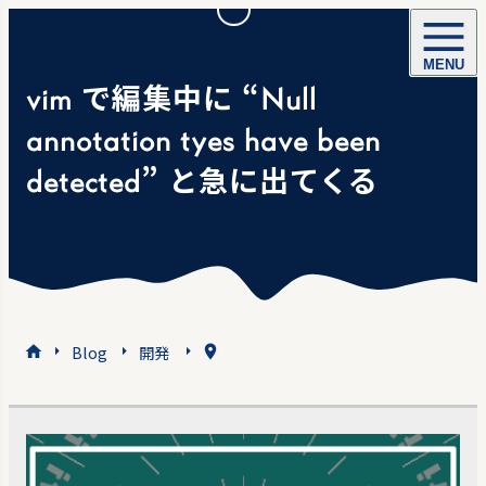
MENU
vim で編集中に “Null
annotation tyes have been
detected” と急に出てくる
Blog
開発
home
location_on