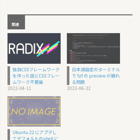
関連
独自CSSフレームワーク
日本語設定のターミナル
を作った話とCSSフレー
で fzf の preview が崩れ
ムワーク不要論
る問題
2022-04-11
2023-06-22
Ubuntu 22 にアプデし
てデフォルトのshell に