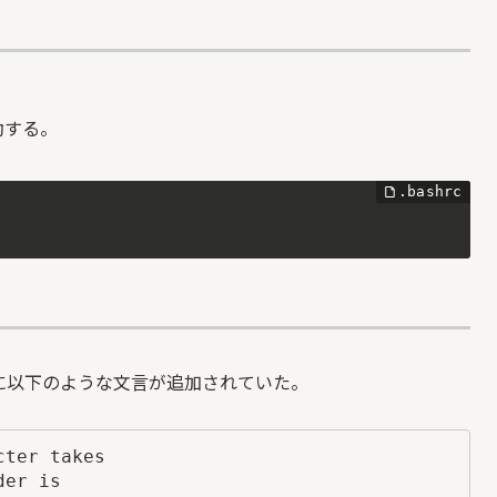
動する。
力に以下のような文言が追加されていた。
ter takes

er is
