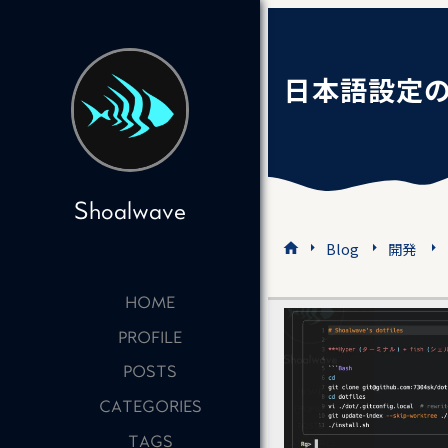
日本語設定のタ
Shoalwave
Blog
開発
home
l
HOME
PROFILE
POSTS
CATEGORIES
TAGS