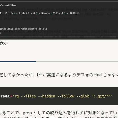
の表示
てなかったが、fzf が高速になるようデフォの find じゃなく
MMAND
=
'rg --files --hidden --follow --glob "!.git/*"'
ンをつけることで、grep としての絞り込みを行わずに対象となって