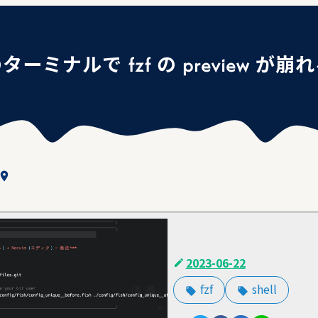
ーミナルで fzf の preview が崩
ocation_on
2023-06-22
fzf
shell