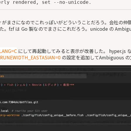
erly rendered, set --no-unicode.
character がまさになのでこれっぽいがどういうことだろう。会社
fzf は Go 製なのでまさにこれだろう。unicode の Amb
LANG=C
にして再起動してみると表示が改善した。 hyper.js
RUNEWIDTH_EASTASIAN=0
の設定を追加してAmbiguou