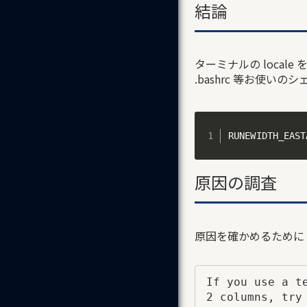
結論
ターミナルの locale 
.bashrc 等お使
RUNEWIDTH_EAST
原因の調査
原因を確かめるために
If you use a t
2 columns, try