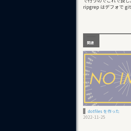
で行うのでこれで良し
ripgrep はデフォで
関連
dotfiles を作った
2022-11-25