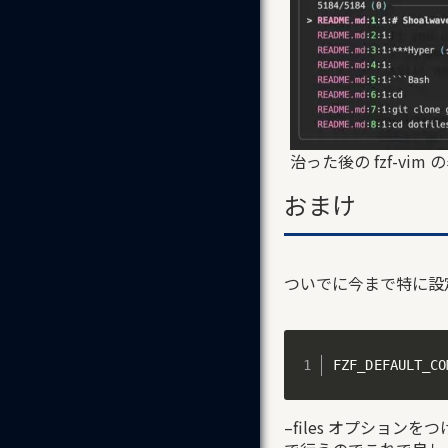
治った後の fzf-vim 
おまけ
ついでに今まで特に設定し
FZF_DEFAULT_CO
–files オプショ